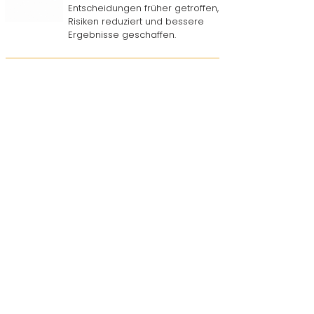
Entscheidungen früher getroffen,
Risiken reduziert und bessere
Ergebnisse geschaffen.
ERFAHREN SIE MEHR
ARCHITEKTURLEISTUNGEN
Architektur mit Haltung
Wir gestalten Räume, die
funktionieren, inspirieren und
langfristige Werte Schaffen
ERFAHREN SIE MEHR
©2026 erstellt.
Impressum
Datenschutz